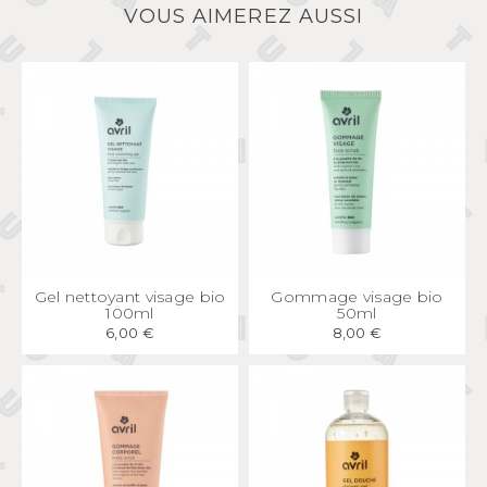
VOUS AIMEREZ AUSSI
APERÇU
RAPIDE
APERÇU
RAPIDE
Gel nettoyant visage bio
Gommage visage bio
100ml
50ml
6,00 €
8,00 €