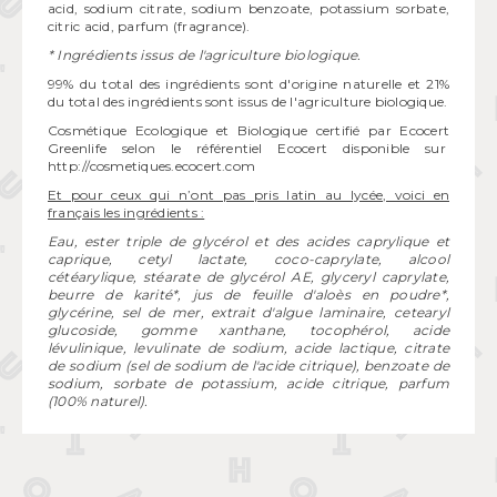
acid, sodium citrate, sodium benzoate, potassium sorbate,
citric acid, parfum (fragrance).
* Ingrédients issus de l'agriculture biologique.
99% du total des ingrédients sont d'origine naturelle et 21%
du total des ingrédients sont issus de l'agriculture biologique.
Cosmétique Ecologique et Biologique certifié par Ecocert
Greenlife selon le référentiel Ecocert disponible sur
http://cosmetiques.ecocert.com
Et pour ceux qui n’ont pas pris latin au lycée, voici en
français les ingrédients :
Eau, ester triple de glycérol et des acides caprylique et
caprique, cetyl lactate, coco-caprylate, alcool
cétéarylique, stéarate de glycérol AE, glyceryl caprylate,
beurre de karité*, jus de feuille d'aloès en poudre*,
glycérine, sel de mer, extrait d'algue laminaire, cetearyl
glucoside, gomme xanthane, tocophérol, acide
lévulinique, levulinate de sodium, acide lactique, citrate
de sodium (sel de sodium de l'acide citrique), benzoate de
sodium, sorbate de potassium, acide citrique, parfum
(100% naturel).