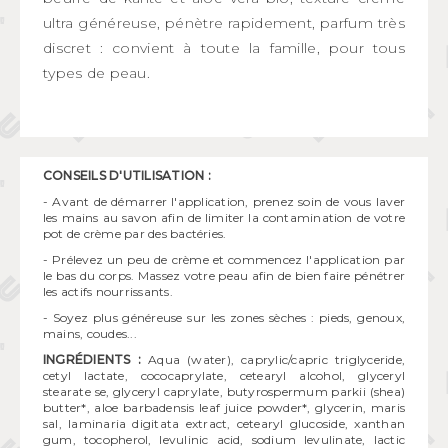
ultra généreuse, pénètre rapidement, parfum très
discret : convient à toute la famille, pour tous
types de peau.
CONSEILS D'UTILISATION :
- Avant de démarrer l'application, prenez soin de vous laver
les mains au savon afin de limiter la contamination de votre
pot de crème par des bactéries.
- Prélevez un peu de crème et commencez l'application par
le bas du corps. Massez votre peau afin de bien faire pénétrer
les actifs nourrissants.
- Soyez plus généreuse sur les zones sèches : pieds, genoux,
mains, coudes...
INGRÉDIENTS :
Aqua (water), caprylic/capric triglyceride,
cetyl lactate, cococaprylate, cetearyl alcohol, glyceryl
stearate se, glyceryl caprylate, butyrospermum parkii (shea)
butter*, aloe barbadensis leaf juice powder*, glycerin, maris
sal, laminaria digitata extract, cetearyl glucoside, xanthan
gum, tocopherol, levulinic acid, sodium levulinate, lactic