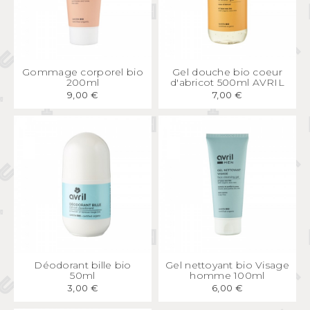
APERÇU
RAPIDE
APERÇU
RAPIDE
Gommage corporel bio
Gel douche bio coeur
200ml
d'abricot 500ml AVRIL
9,00 €
7,00 €
APERÇU
RAPIDE
APERÇU
RAPIDE
Déodorant bille bio
Gel nettoyant bio Visage
50ml
homme 100ml
3,00 €
6,00 €