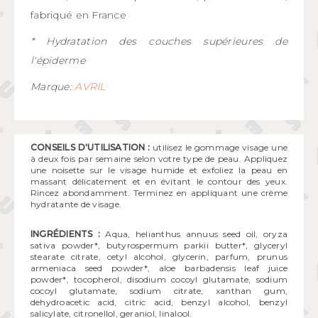
fabriqué en France
* Hydratation des couches supérieures de
l'épiderme
Marque:
AVRIL
CONSEILS D'UTILISATION :
utilisez le gommage visage une
à deux fois par semaine selon votre type de peau. Appliquez
une noisette sur le visage humide et exfoliez la peau en
massant délicatement et en évitant le contour des yeux.
Rincez abondamment. Terminez en appliquant une crème
hydratante de visage.
INGRÉDIENTS :
Aqua, helianthus annuus seed oil, oryza
sativa powder*, butyrospermum parkii butter*, glyceryl
stearate citrate, cetyl alcohol, glycerin, parfum, prunus
armeniaca seed powder*, aloe barbadensis leaf juice
powder*, tocopherol, disodium cocoyl glutamate, sodium
cocoyl glutamate, sodium citrate, xanthan gum,
dehydroacetic acid, citric acid, benzyl alcohol, benzyl
salicylate, citronellol, geraniol, linalool.