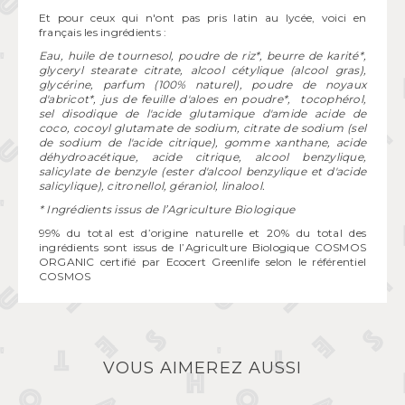
Et pour ceux qui n'ont pas pris latin au lycée, voici en
français les ingrédients :
Eau, huile de tournesol, poudre de riz*, beurre de karité*,
glyceryl stearate citrate, alcool cétylique (alcool gras),
glycérine, parfum (100% naturel), poudre de noyaux
d'abricot*, jus de feuille d'aloes en poudre*, tocophérol,
sel disodique de l'acide glutamique d'amide acide de
coco, cocoyl glutamate de sodium, citrate de sodium (sel
de sodium de l'acide citrique), gomme xanthane, acide
déhydroacétique, acide citrique, alcool benzylique,
salicylate de benzyle (ester d'alcool benzylique et d'acide
salicylique), citronellol, géraniol, linalool.
* Ingrédients issus de l’Agriculture Biologique
99% du total est d’origine naturelle et 20% du total des
ingrédients sont issus de l’Agriculture Biologique COSMOS
ORGANIC certifié par Ecocert Greenlife selon le référentiel
COSMOS
VOUS AIMEREZ AUSSI