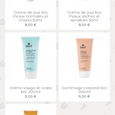
APERÇU
RAPIDE
APERÇU
RAPIDE
Crème de jour bio
Crème de jour bio
Peaux normales et
Peaux sèches et
mixtes 50ml
sensibles 50ml
8,00 €
8,00 €
APERÇU
RAPIDE
APERÇU
RAPIDE
Crème visage et corps
Gommage corporel bio
bio 200ml
200ml
9,00 €
9,00 €