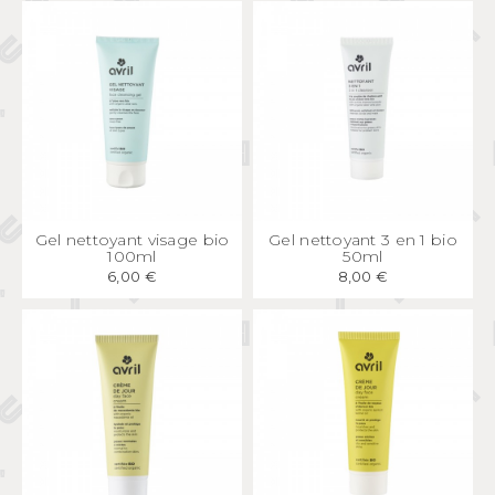
APERÇU
RAPIDE
APERÇU
RAPIDE
Gel nettoyant visage bio
Gel nettoyant 3 en 1 bio
100ml
50ml
6,00 €
8,00 €