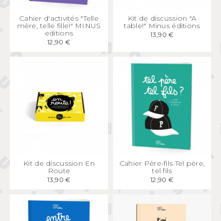
APERÇU
RAPIDE
APERÇU
RAPIDE
Cahier d'activités "Telle
Kit de discussion "A
mère, telle fille!" MINUS
table!" Minus éditions
editions
13,90 €
12,90 €
APERÇU
RAPIDE
APERÇU
RAPIDE
Kit de discussion En
Cahier Père-fils Tel père,
Route
tel fils
13,90 €
12,90 €