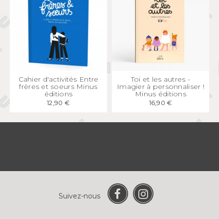
APERÇU
RAPIDE
APERÇU
RAPIDE
Cahier d'activités Entre
Toi et les autres -
frères et soeurs Minus
Imagier à personnaliser !
éditions
Minus éditions
12,90 €
16,90 €
Suivez-nous