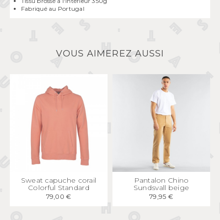
Tissu brossé à l'intérieur 350g
Fabriqué au Portugal
VOUS AIMEREZ AUSSI
APERÇU
RAPIDE
APERÇU
RAPIDE
Sweat capuche corail
Pantalon Chino
Colorful Standard
Sundsvall beige
79,00 €
79,95 €