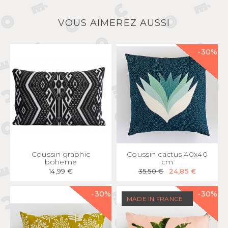
VOUS AIMEREZ AUSSI
-30%
APERÇU
RAPIDE
APERÇU
RAPIDE
Coussin graphic
Coussin cactus 40x40
boheme
cm
14,99 €
35,50 €
24,85 €
-30%
-30%
MADE IN FRANCE