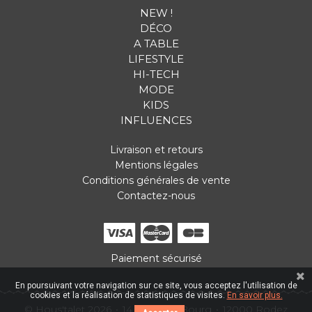
NEW !
DÉCO
A TABLE
LIFESTYLE
HI-TECH
MODE
KIDS
INFLUENCES
Livraison et retours
Mentions légales
Conditions générales de vente
Contactez-nous
Paiement sécurisé
En poursuivant votre navigation sur ce site, vous acceptez l'utilisation de
cookies et la réalisation de statistiques de visites.
En savoir plus.
© Hous'talet 2026
14 Place du Bourg
12000 Rodez