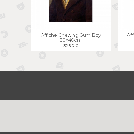
APERÇU
RAPIDE
Affiche Chewing Gum Boy
Af
30x40cm
32,90 €