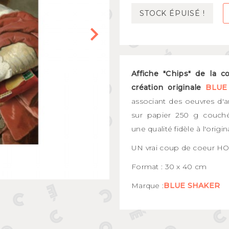
Mugs et bols
STOCK ÉPUISÉ !
kids
Gourdes et boîtes à gouter
s
Assiettes et couverts
Affiche "Chips" de la co
création originale
BLUE
associant des oeuvres d'a
sur papier 250 g couché
une qualité fidèle à l'origina
UN vrai coup de coeur H
Format : 30 x 40 cm
Marque :
BLUE SHAKER