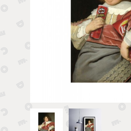
Tirelires 
Vide poches et boîtes
Porte clé
Sculptures, figurines et statuettes
Vases, pots et cache pots
Bougeoirs et chandeliers
Tirelires