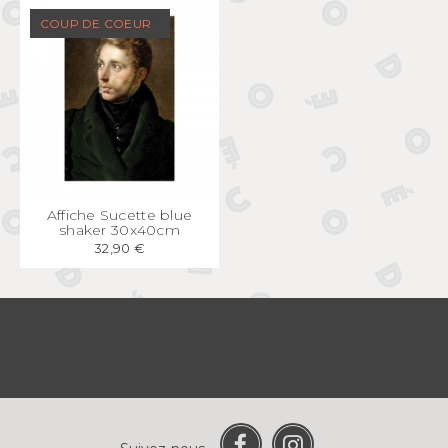
COUP DE COEUR
APERÇU
RAPIDE
Affiche Sucette blue
shaker 30x40cm
32,90 €