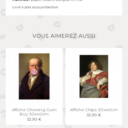
Livré à plat sous protection
VOUS AIMEREZ AUSSI
APERÇU
RAPIDE
APERÇU
RAPIDE
Affiche Chewing Gum
Affiche Chips 30x40cm
Boy 30x40cm
32,90 €
32,90 €