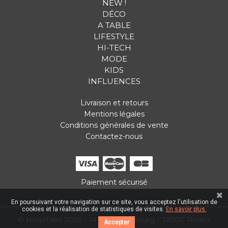
NEW !
DÉCO
A TABLE
LIFESTYLE
HI-TECH
MODE
KIDS
INFLUENCES
Livraison et retours
Mentions légales
Conditions générales de vente
Contactez-nous
Paiement sécurisé
En poursuivant votre navigation sur ce site, vous acceptez l'utilisation de
cookies et la réalisation de statistiques de visites.
En savoir plus.
© Hous'talet 2026
14 Place du Bourg
12000 Rodez
Accepter