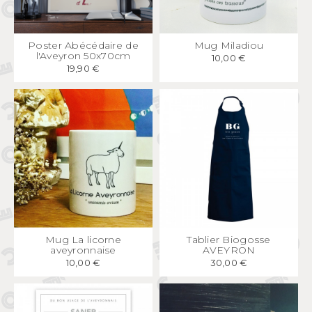
APERÇU
RAPIDE
APERÇU
RAPIDE
Poster Abécédaire de
Mug Miladiou
l'Aveyron 50x70cm
10,00 €
19,90 €
APERÇU
RAPIDE
APERÇU
RAPIDE
Mug La licorne
Tablier Biogosse
aveyronnaise
AVEYRON
10,00 €
30,00 €