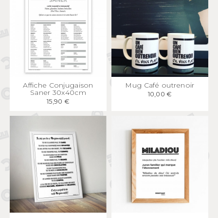
APERÇU
RAPIDE
APERÇU
RAPIDE
Affiche Conjugaison
Mug Café outrenoir
Saner 30x40cm
10,00 €
15,90 €
APERÇU
RAPIDE
APERÇU
RAPIDE