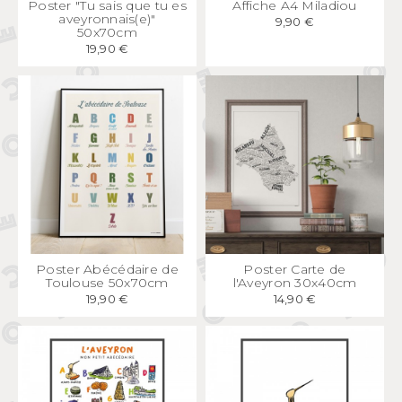
Poster "Tu sais que tu es
Affiche A4 Miladiou
aveyronnais(e)"
9,90 €
50x70cm
19,90 €
APERÇU
RAPIDE
APERÇU
RAPIDE
Poster Abécédaire de
Poster Carte de
Toulouse 50x70cm
l'Aveyron 30x40cm
19,90 €
14,90 €