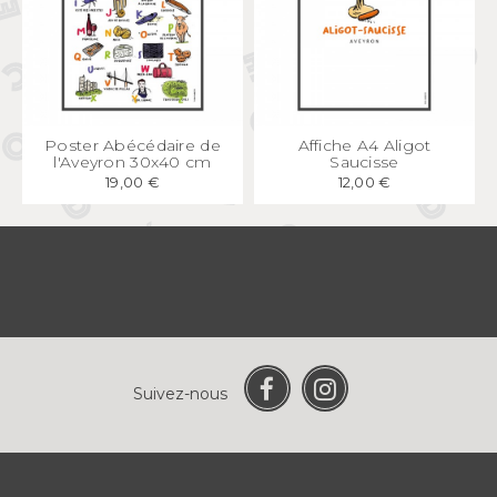
APERÇU
RAPIDE
APERÇU
RAPIDE
Poster Abécédaire de
Affiche A4 Aligot
l'Aveyron 30x40 cm
Saucisse
19,00 €
12,00 €
Suivez-nous