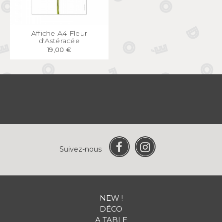
APERÇU
RAPIDE
Affiche A4 Fleur
d'Astéracée
19,00 €
Suivez-nous
NEW !
DÉCO
A TABLE