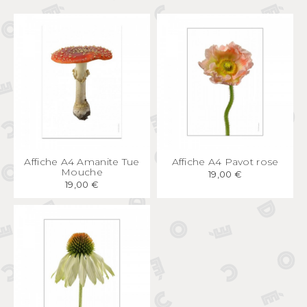
APERÇU
RAPIDE
APERÇU
RAPIDE
Affiche A4 Amanite Tue
Affiche A4 Pavot rose
Mouche
19,00 €
19,00 €