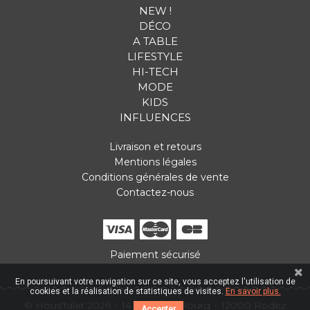
NEW !
DÉCO
A TABLE
LIFESTYLE
HI-TECH
MODE
KIDS
INFLUENCES
Livraison et retours
Mentions légales
Conditions générales de vente
Contactez-nous
Paiement sécurisé
En poursuivant votre navigation sur ce site, vous acceptez l'utilisation de
cookies et la réalisation de statistiques de visites.
En savoir plus.
© Hous'talet 2026
14 Place du Bourg
12000 Rodez
Accepter