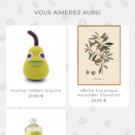
VOUS AIMEREZ AUSSI
APERÇU
RAPIDE
APERÇU
RAPIDE
Hochet William la poire
Affiche botanique
Amandier 30x40cm
23,90 €
26,90 €