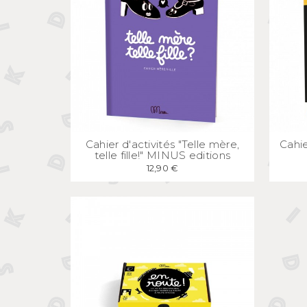
APERÇU
RAPIDE
Cahier d'activités "Telle mère,
Cahie
telle fille!" MINUS editions
12,90 €