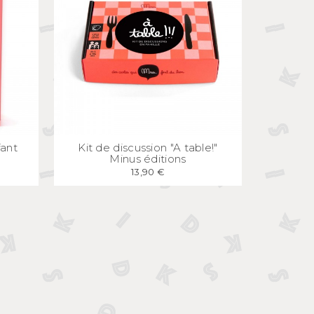
E
APERÇU
RAPIDE
fant
Kit de discussion "A table!"
"
Minus éditions
13,90 €