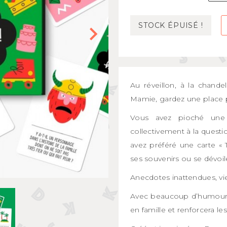
Mugs et bols
kids
Gourdes et boîtes à gouter
STOCK ÉPUISÉ !
s
Assiettes et couverts
Au réveillon, à la chan
Mamie, gardez une place po
Vous avez pioché une
collectivement à la questio
avez préféré une carte « T
ses souvenirs ou se dévoil
Anecdotes inattendues, vies
Avec beaucoup d’humour,
en famille et renforcera les