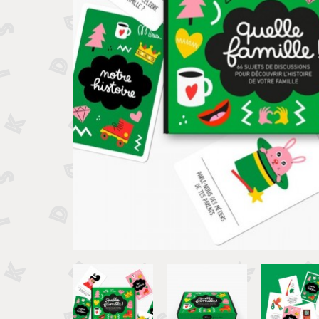
Tirelires 
Vide poches et boîtes
Porte clé
Sculptures, figurines et statuettes
Vases, pots et cache pots
Bougeoirs et chandeliers
Tirelires