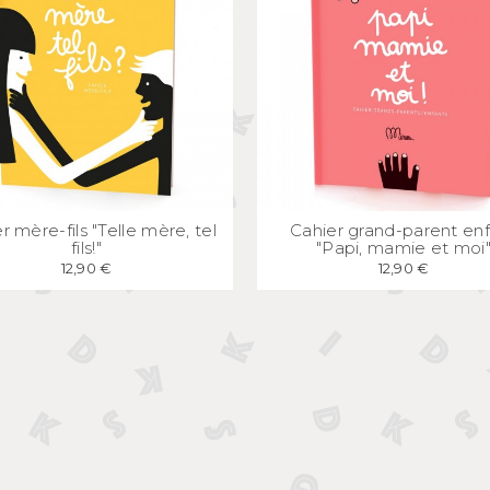
APERÇU
RAPIDE
APERÇU
RAPID
r mère-fils "Telle mère, tel
Cahier grand-parent en
fils!"
"Papi, mamie et moi
12,90 €
12,90 €