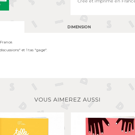
Créé et imprimé en Franc
DIMENSION
 France.
discussions" et 1 tas "gage".
VOUS AIMEREZ AUSSI