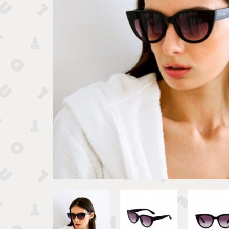
Tirelires 
Vide poches et boîtes
Porte clé
Sculptures, figurines et statuettes
Vases, pots et cache pots
Bougeoirs et chandeliers
Tirelires