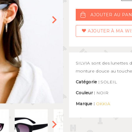
Mugs et bols
kids
Gourdes et boîtes à gouter
AJOUTER AU PAN
s
Assiettes et couverts
AJOUTER À MA WI
SILVIA sont des lunettes d
monture douce au toucher
Catégorie :
SOLEIL
Couleur :
NOIR
Marque :
OKKIA