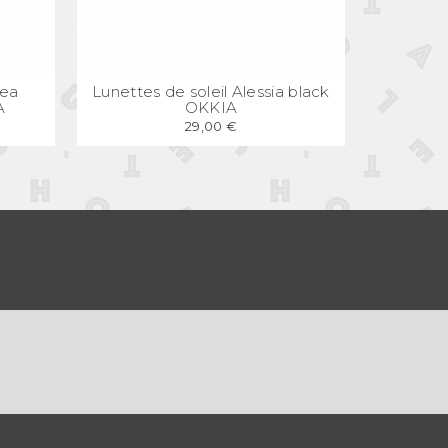
E
APERÇU
RAPIDE
rea
Lunettes de soleil Alessia black
A
OKKIA
29,00 €