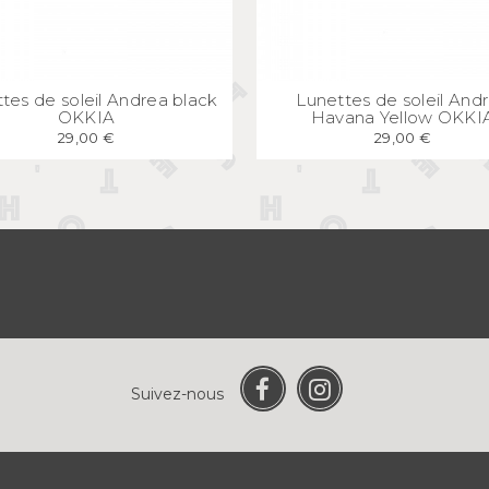
APERÇU
RAPIDE
APERÇU
RAPID
tes de soleil Andrea black
Lunettes de soleil And
OKKIA
Havana Yellow OKKI
29,00 €
29,00 €
Suivez-nous