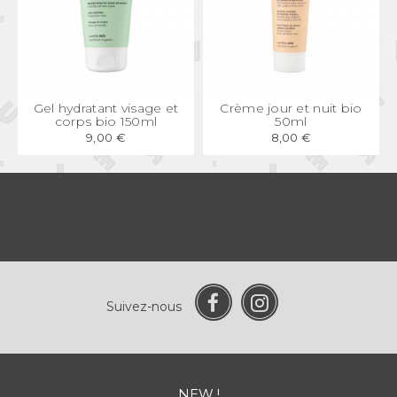
APERÇU
RAPIDE
APERÇU
RAPIDE
Gel hydratant visage et
Crème jour et nuit bio
corps bio 150ml
50ml
9,00 €
8,00 €
Suivez-nous
NEW !