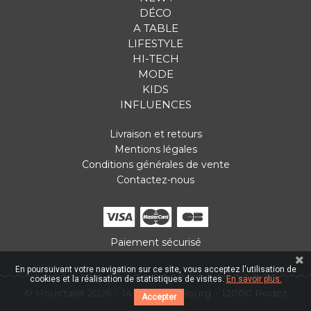
DÉCO
A TABLE
LIFESTYLE
HI-TECH
MODE
KIDS
INFLUENCES
Livraison et retours
Mentions légales
Conditions générales de vente
Contactez-nous
Paiement sécurisé
En poursuivant votre navigation sur ce site, vous acceptez l'utilisation de
cookies et la réalisation de statistiques de visites.
En savoir plus.
© Hous'talet 2026
14 Place du Bourg
12000 Rodez
Accepter