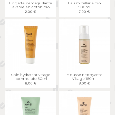
APERÇU
RAPIDE
APERÇU
RAPIDE
Lingette démaquillante
Eau micellaire bio
lavable en coton bio
500ml
2,00 €
7,00 €
APERÇU
RAPIDE
APERÇU
RAPIDE
Soin hydratant visage
Mousse nettoyante
homme bio 50ml
Visage 150ml
8,00 €
8,00 €