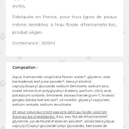
AVRIL
Fabriquée en France, pour tous types de peaux
même sensibles, à l'eau florale d'hamamélis bio,
produit végan.
Contenance : 200ml
Composition :
Aqua, hamamelis virginiana flower water*, glycerin, aloe
barbadensis leaf juice powder*, benzyl alcohol,
caprylyl/capryl glucoside, sodium benzoate, sodium pca,
sweet almond oil polyglyceryl-6 esters, parfum, citric acid,
potassium sorbate, limonene, biosaccharide gum-1, linalool,
gingko biloba leaf extract*, citronellol, glyceryl caprylate,
sodium anisate, sodium levulinate.
Et pour ceux qui n'ont pas pris latin au lycée, voici en
français les ingrédients :
Eau, eau florale d'hamamélis*,
glycérine, jus de feuille d'aloes en poudre*, alcool benzylique,
caprylyl/Capryl glucoside (alkyl glucoside), benzoate de