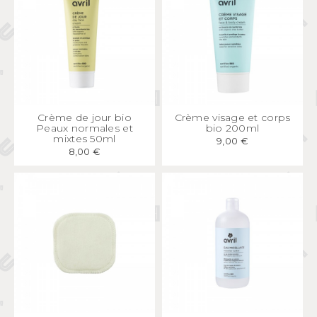
APERÇU
RAPIDE
APERÇU
RAPIDE
Crème de jour bio
Crème visage et corps
Peaux normales et
bio 200ml
mixtes 50ml
9,00 €
8,00 €