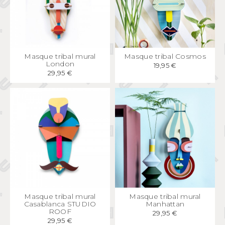
APERÇU
RAPIDE
APERÇU
RAPIDE
Masque tribal mural
Masque tribal Cosmos
London
19,95 €
29,95 €
APERÇU
RAPIDE
APERÇU
RAPIDE
Masque tribal mural
Masque tribal mural
Casablanca STUDIO
Manhattan
ROOF
29,95 €
29,95 €