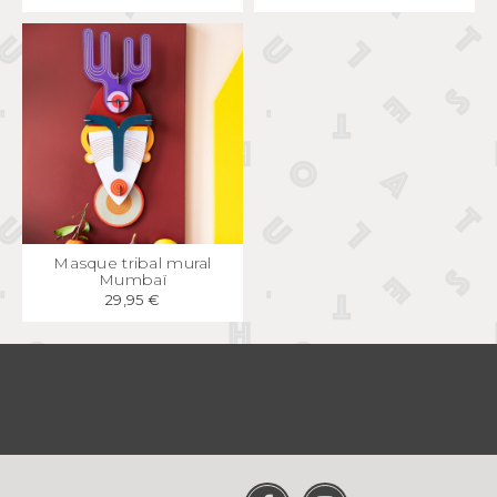
APERÇU
RAPIDE
Masque tribal mural
Mumbaï
29,95 €