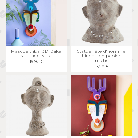
APERÇU
RAPIDE
APERÇU
RAPIDE
Masque tribal 3D Dakar
Statue Tête d'homme
STUDIO ROOF
hindou en papier
mâché
19,95 €
55,00 €