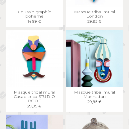
APERÇU
RAPIDE
APERÇU
RAPIDE
Coussin graphic
Masque tribal mural
boheme
London
14,99 €
29,95 €
APERÇU
RAPIDE
APERÇU
RAPIDE
Masque tribal mural
Masque tribal mural
Casablanca STUDIO
Manhattan
ROOF
29,95 €
29,95 €