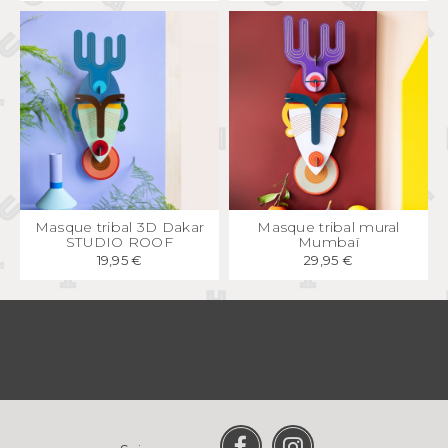
APERÇU
RAPIDE
APERÇU
RAPIDE
Masque tribal 3D Dakar
Masque tribal mural
STUDIO ROOF
Mumbaï
19,95 €
29,95 €