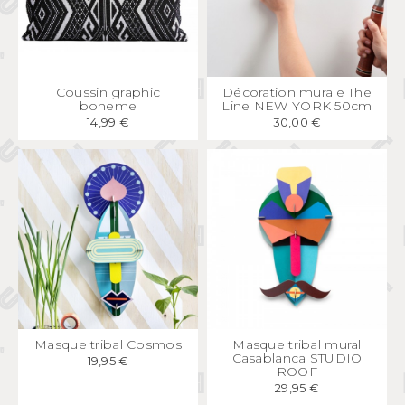
APERÇU
RAPIDE
APERÇU
RAPIDE
Coussin graphic
Décoration murale The
boheme
Line NEW YORK 50cm
14,99 €
30,00 €
APERÇU
RAPIDE
APERÇU
RAPIDE
Masque tribal Cosmos
Masque tribal mural
Casablanca STUDIO
19,95 €
ROOF
29,95 €