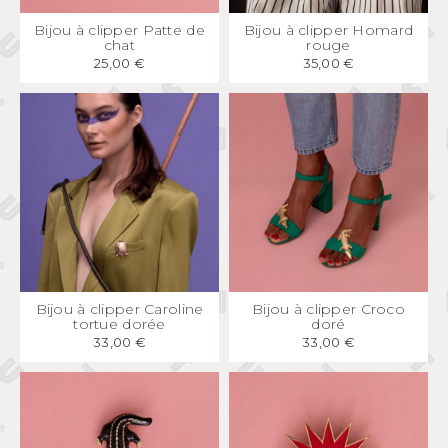
APERÇU
RAPIDE
APERÇU
RAPIDE
Bijou à clipper Patte de
Bijou à clipper Homard
chat
rouge
25,00 €
35,00 €
APERÇU
RAPIDE
APERÇU
RAPIDE
Bijou à clipper Caroline
Bijou à clipper Croco
tortue dorée
doré
33,00 €
33,00 €