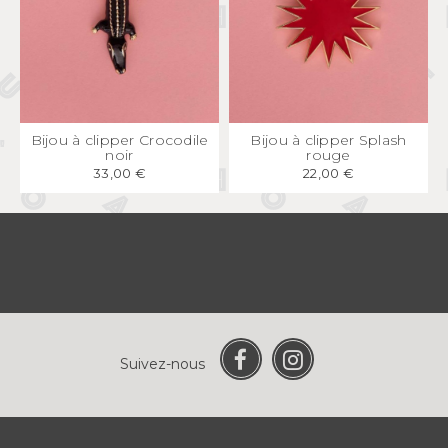
APERÇU
RAPIDE
APERÇU
RAPIDE
Bijou à clipper Crocodile
Bijou à clipper Splash
noir
rouge
33,00 €
22,00 €
Suivez-nous