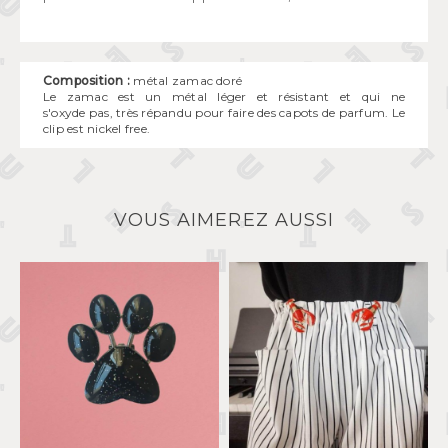
Composition :
métal zamac doré
Le zamac est un métal léger et résistant et qui ne
s'oxyde pas, très répandu pour faire des capots de parfum. Le
clip est nickel free.
VOUS AIMEREZ AUSSI