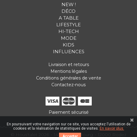
NEW !
DÉCO
A TABLE
LIFESTYLE
HI-TECH
MODE
KIDS
INFLUENCES
Livraison et retours
Mentions légales
Conditions générales de vente
Contactez-nous
Paiement sécurisé
En poursuivant votre navigation sur ce site, vous acceptez l'utilisation de
cookies et la réalisation de statistiques de visites.
En savoir plus.
© Hous'talet 2026
14 Place du Bourg
12000 Rodez
Accepter