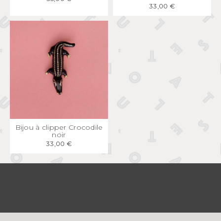
33,00 €
APERÇU
RAPIDE
Bijou à clipper Crocodile
noir
33,00 €